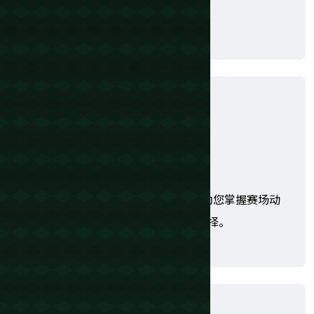
观看。
2
篮球直播
实时比分更新，多维度数据分析，助您掌握赛场动
态，做出更明智的观赛选择。