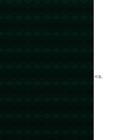
谁能观看？