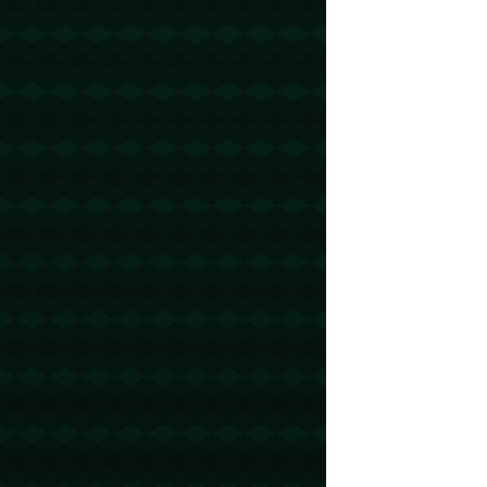
数据安全 您的观赛数据受到严格保护，安全可靠。