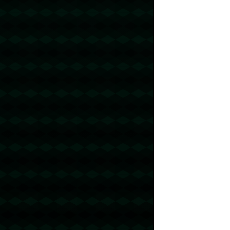
6686体育直播APP专注高清流畅赛事直播，不
错过任何精彩瞬间。，为用户提供专业可靠的
体验。
想畅享精彩赛事？
让我们为您提供精彩的体育直播体验。