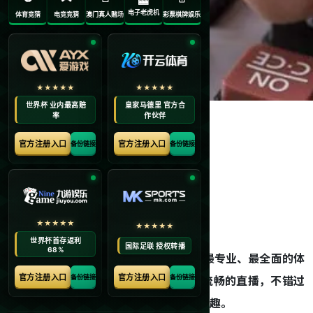
体育直播
精彩赛事，尽在掌握
6686体育致力于为全球体育爱好者提供最专业、最全面的体
育赛事直播与互动娱乐体验。通过高清流畅的直播，不错过
任何精彩瞬间，让您随时随地畅享体育乐趣。